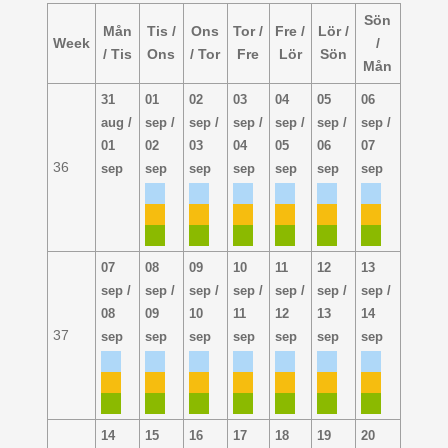
Sön
Mån
Tis /
Ons
Tor /
Fre /
Lör /
Week
/
/ Tis
Ons
/ Tor
Fre
Lör
Sön
Mån
31
01
02
03
04
05
06
aug /
sep /
sep /
sep /
sep /
sep /
sep /
01
02
03
04
05
06
07
36
sep
sep
sep
sep
sep
sep
sep
07
08
09
10
11
12
13
sep /
sep /
sep /
sep /
sep /
sep /
sep /
08
09
10
11
12
13
14
37
sep
sep
sep
sep
sep
sep
sep
14
15
16
17
18
19
20