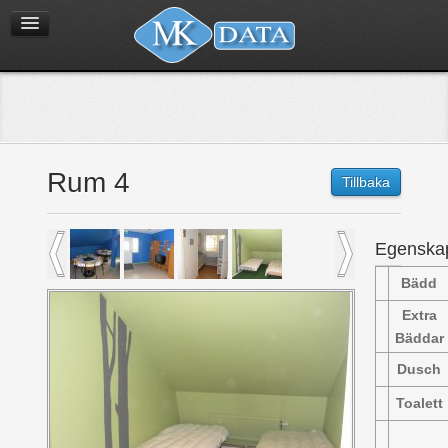
Rum 4
Tillbaka
Egenska
Bädd
Extra
Bäddar
Dusch
Toalett