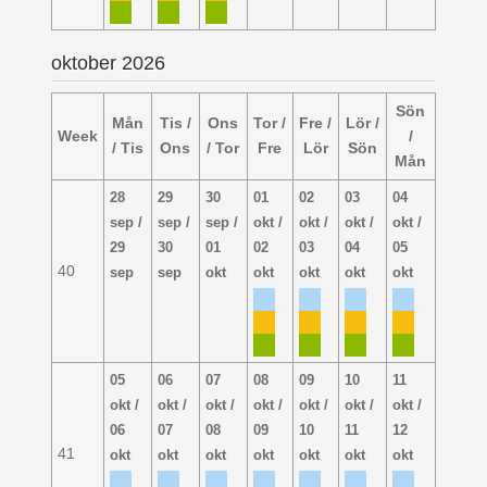
oktober 2026
Sön
Mån
Tis /
Ons
Tor /
Fre /
Lör /
Week
/
/ Tis
Ons
/ Tor
Fre
Lör
Sön
Mån
28
29
30
01
02
03
04
sep /
sep /
sep /
okt /
okt /
okt /
okt /
29
30
01
02
03
04
05
40
sep
sep
okt
okt
okt
okt
okt
05
06
07
08
09
10
11
okt /
okt /
okt /
okt /
okt /
okt /
okt /
06
07
08
09
10
11
12
41
okt
okt
okt
okt
okt
okt
okt