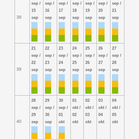
sep /
sep /
sep /
sep /
sep /
sep /
sep /
15
16
17
18
19
20
21
38
sep
sep
sep
sep
sep
sep
sep
21
22
23
24
25
26
27
sep /
sep /
sep /
sep /
sep /
sep /
sep /
22
23
24
25
26
27
28
39
sep
sep
sep
sep
sep
sep
sep
28
29
30
01
02
03
04
sep /
sep /
sep /
okt /
okt /
okt /
okt /
29
30
01
02
03
04
05
40
sep
sep
okt
okt
okt
okt
okt