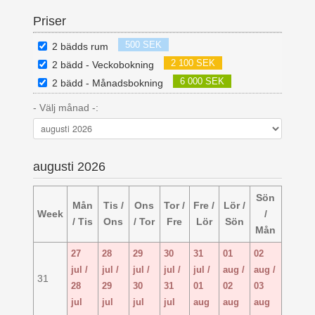
Priser
500 SEK
2 bädds rum
2 100 SEK
2 bädd - Veckobokning
6 000 SEK
2 bädd - Månadsbokning
- Välj månad -:
augusti 2026
Sön
Mån
Tis /
Ons
Tor /
Fre /
Lör /
Week
/
/ Tis
Ons
/ Tor
Fre
Lör
Sön
Mån
27
28
29
30
31
01
02
jul /
jul /
jul /
jul /
jul /
aug /
aug /
31
28
29
30
31
01
02
03
jul
jul
jul
jul
aug
aug
aug