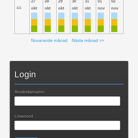
27
28
29
30
31
01
02
44
okt
okt
okt
okt
okt
nov
nov
Nuvarande månad
Nästa månad >>
Login
Användarnamn
Lösenord