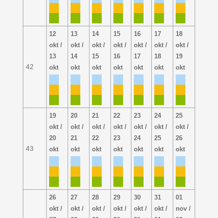
12
13
14
15
16
17
18
okt /
okt /
okt /
okt /
okt /
okt /
okt /
13
14
15
16
17
18
19
42
okt
okt
okt
okt
okt
okt
okt
19
20
21
22
23
24
25
okt /
okt /
okt /
okt /
okt /
okt /
okt /
20
21
22
23
24
25
26
43
okt
okt
okt
okt
okt
okt
okt
26
27
28
29
30
31
01
okt /
okt /
okt /
okt /
okt /
okt /
nov /